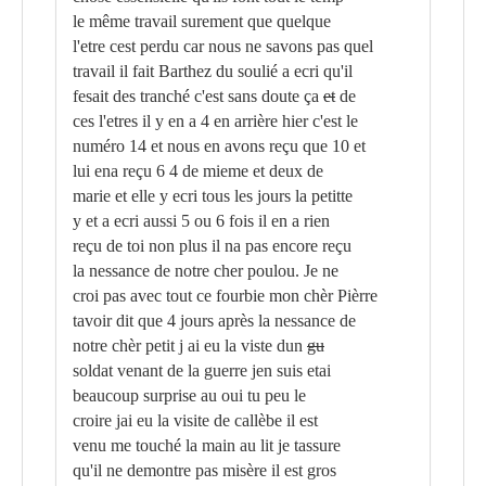
le même travail surement que quelque
l'etre cest perdu car nous ne savons pas quel
travail il fait Barthez du soulié a ecri qu'il
fesait des tranché c'est sans doute ça
et
de
ces l'etres il y en a 4 en arrière hier c'est le
numéro 14 et nous en avons reçu que 10 et
lui ena reçu 6 4 de mieme et deux de
marie et elle y ecri tous les jours la petitte
y et a ecri aussi 5 ou 6 fois il en a rien
reçu de toi non plus il na pas encore reçu
la nessance de notre cher poulou. Je ne
croi pas avec tout ce fourbie mon chèr Pièrre
tavoir dit que 4 jours après la nessance de
notre chèr petit j ai eu la viste dun
gu
soldat venant de la guerre jen suis etai
beaucoup surprise au oui tu peu le
croire jai eu la visite de callèbe il est
venu me touché la main au lit je tassure
qu'il ne demontre pas misère il est gros