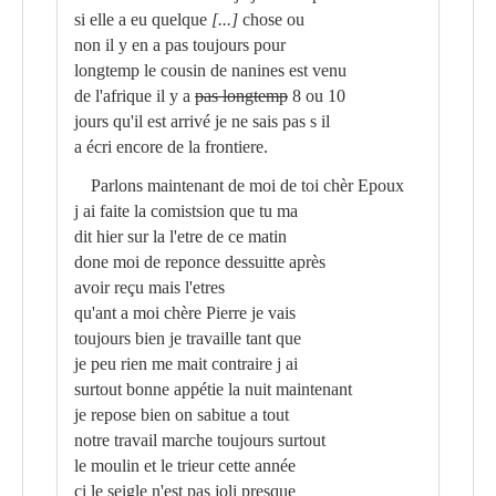
si elle a eu quelque
[...]
chose ou
non il y en a pas toujours pour
longtemp le cousin de nanines est venu
de l'afrique il y a
pas longtemp
8 ou 10
jours qu'il est arrivé je ne sais pas s il
a écri encore de la frontiere.
Parlons maintenant de moi de toi chèr Epoux
j ai faite la comistsion que tu ma
dit hier sur la l'etre de ce matin
done moi de reponce dessuitte après
avoir reçu mais l'etres
qu'ant a moi chère Pierre je vais
toujours bien je travaille tant que
je peu rien me mait contraire j ai
surtout bonne appétie la nuit maintenant
je repose bien on sabitue a tout
notre travail marche toujours surtout
le moulin et le trieur cette année
ci le seigle n'est pas joli presque